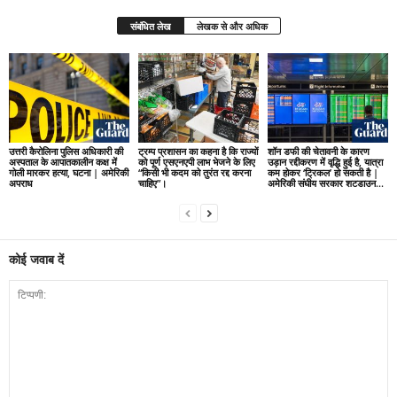
संबंधित लेख
लेखक से और अधिक
उत्तरी कैरोलिना पुलिस अधिकारी की
ट्रम्प प्रशासन का कहना है कि राज्यों
शॉन डफी की चेतावनी के कारण
अस्पताल के आपातकालीन कक्ष में
को पूर्ण एसएनएपी लाभ भेजने के लिए
उड़ान रद्दीकरण में वृद्धि हुई है, यात्रा
गोली मारकर हत्या, घटना | अमेरिकी
“किसी भी कदम को तुरंत रद्द करना
कम होकर ‘ट्रिकल’ हो सकती है |
अपराध
चाहिए”।
अमेरिकी संघीय सरकार शटडाउन...
कोई जवाब दें