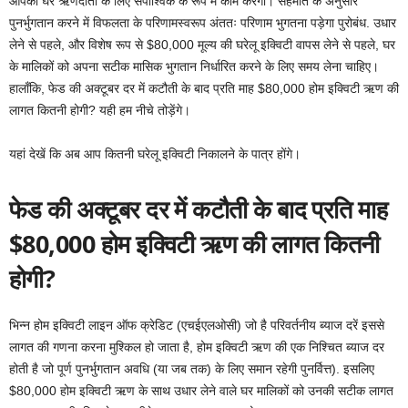
आपका घर ऋणदाता के लिए संपार्श्विक के रूप में काम करेगा। सहमति के अनुसार
पुनर्भुगतान करने में विफलता के परिणामस्वरूप अंततः परिणाम भुगतना पड़ेगा
पुरोबंध
. उधार
लेने से पहले, और विशेष रूप से $80,000 मूल्य की घरेलू इक्विटी वापस लेने से पहले, घर
के मालिकों को अपना सटीक मासिक भुगतान निर्धारित करने के लिए समय लेना चाहिए।
हालाँकि, फेड की अक्टूबर दर में कटौती के बाद प्रति माह $80,000 होम इक्विटी ऋण की
लागत कितनी होगी? यही हम नीचे तोड़ेंगे।
यहां देखें कि अब आप कितनी घरेलू इक्विटी निकालने के पात्र होंगे।
फेड की अक्टूबर दर में कटौती के बाद प्रति माह
$80,000 होम इक्विटी ऋण की लागत कितनी
होगी?
भिन्न
होम इक्विटी लाइन ऑफ क्रेडिट (एचईएलओसी)
जो है
परिवर्तनीय ब्याज दरें
इससे
लागत की गणना करना मुश्किल हो जाता है, होम इक्विटी ऋण की एक निश्चित ब्याज दर
होती है जो पूर्ण पुनर्भुगतान अवधि (या जब तक) के लिए समान रहेगी
पुनर्वित्त
). इसलिए
$80,000 होम इक्विटी ऋण के साथ उधार लेने वाले घर मालिकों को उनकी सटीक लागत