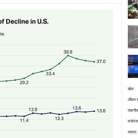
खेल
जीवन श
तकनीक
मनोरंज
व्यापार