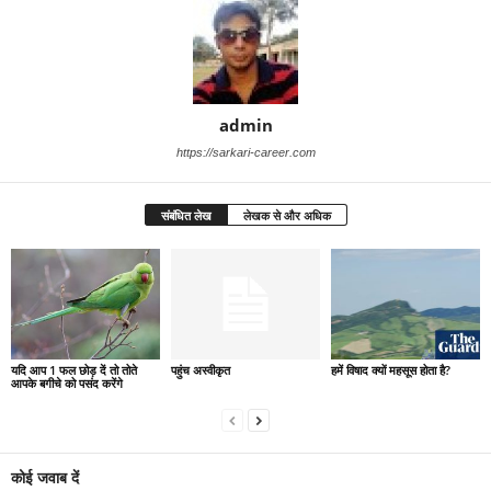
admin
https://sarkari-career.com
संबंधित लेख
लेखक से और अधिक
यदि आप 1 फल छोड़ दें तो तोते
पहुंच अस्वीकृत
हमें विषाद क्यों महसूस होता है?
आपके बगीचे को पसंद करेंगे
कोई जवाब दें