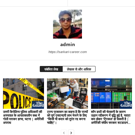
admin
https://sarkari-career.com
संबंधित लेख
लेखक से और अधिक
उत्तरी कैरोलिना पुलिस अधिकारी की
ट्रम्प प्रशासन का कहना है कि राज्यों
शॉन डफी की चेतावनी के कारण
अस्पताल के आपातकालीन कक्ष में
को पूर्ण एसएनएपी लाभ भेजने के लिए
उड़ान रद्दीकरण में वृद्धि हुई है, यात्रा
गोली मारकर हत्या, घटना | अमेरिकी
“किसी भी कदम को तुरंत रद्द करना
कम होकर ‘ट्रिकल’ हो सकती है |
अपराध
चाहिए”।
अमेरिकी संघीय सरकार शटडाउन...