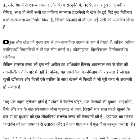
इंटरनेट गेम में से एक बन गया। लोकप्रिय संस्कृति में, नेटफ्लिक्स श्रृंखला द क्वीन्स
गैम्बिट, साथ ही सैली रूनी का हालिया उपन्यास
इंटरमेज़ो ने खेल के इर्द-गिर्द एक निश्चित
प्रतीकात्मकता का निर्माण किया है, जिसने खिलाड़ियों की एक नई पीढ़ी को आकर्षित किया
है।
कुछ लोग खेल को मुख्य रूप से एक सामाजिक साधन के रूप में देखते हैं, लेकिन अधिक
प्रतिस्पर्धी खिलाड़ियों ने भी एक लीग बनाई है।
फ़ोटोग्राफ़: क्रिश्चियन सिनीबाल्डी/द
गार्जियन
लेकिन शतरंज क्लब की इस नई अपील का अधिकांश हिस्सा आवश्यक रूप से खेल की
तकनीकीताओं के बारे में नहीं है; बल्कि, यह सामाजिक मेल-मिलाप की सहजता है जो एक
कुर्सी खींचकर और किसी ऐसे व्यक्ति के साथ खेलने से मिलती है जो पूरी तरह से अजनबी
हो सकता है।
“यह एक महान ट्रोजन हॉर्स है,” लंदन में रेफ़रेंस पॉइंट, एक किताबों की दुकान, लाइब्रेरी,
कैफे और बार के सह-संस्थापक जोना फ्रायड ने कहा, जिसने चार साल पहले खुलने के
बाद से हर बुधवार को एक लोकप्रिय शतरंज क्लब की मेजबानी की है। फ्रायड का उद्देश्य
“शतरंज को एक पायदान से उतारना और इसे एक गोता बार में पूल जैसा महसूस कराना” है।
“यह लोगों से मिलने के लिए वास्तव में एक आसान माध्यम है। यह लोगों के साथ बातचीत