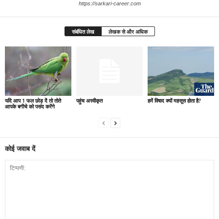
https://sarkari-career.com
संबंधित लेख
लेखक से और अधिक
यदि आप 1 फल छोड़ दें तो तोते
पहुंच अस्वीकृत
हमें विषाद क्यों महसूस होता है?
आपके बगीचे को पसंद करेंगे
कोई जवाब दें