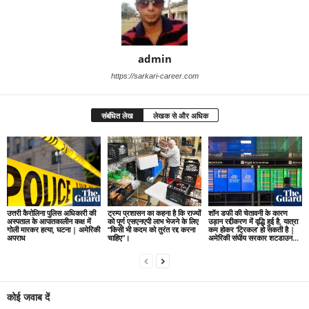
admin
https://sarkari-career.com
संबंधित लेख
लेखक से और अधिक
उत्तरी कैरोलिना पुलिस अधिकारी की
ट्रम्प प्रशासन का कहना है कि राज्यों
शॉन डफी की चेतावनी के कारण
अस्पताल के आपातकालीन कक्ष में
को पूर्ण एसएनएपी लाभ भेजने के लिए
उड़ान रद्दीकरण में वृद्धि हुई है, यात्रा
गोली मारकर हत्या, घटना | अमेरिकी
“किसी भी कदम को तुरंत रद्द करना
कम होकर ‘ट्रिकल’ हो सकती है |
अपराध
चाहिए”।
अमेरिकी संघीय सरकार शटडाउन...
कोई जवाब दें