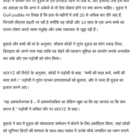
कोडी ने कथित तौर पर वुड्स के ऐसे एपिसोड पहले भी देखे थे, और इसलिए उन्हें इस बात
का अंदाज़ा था कि अगर वे अकेले थे तो ऐसा दोबारा होने पर क्या करना चाहिए। वुड्स ने
GoFundMe पर लिखा है कि हाल के महीनों में उन्हें 20 से अधिक बार दौरे आए हैं,
जिनकी तीव्रता बढ़ती जा रही है क्योंकि वह कोडी और 14 साल के एक अन्य बच्चे का
पालन-पोषण करते समय मधुमेह और उच्च रक्तचाप से जूझ रही हैं।
बुचार्ड और बच्चे की मां के अनुसार, चौकस कोडी ने तुरंत वुड्स का फोन पकड़ लिया,
डिवाइस को अपने पास रखा ताकि वह चेहरे की पहचान सुविधा का उपयोग करके अनलॉक
कर सके और एक पड़ोसी को फोन किया।
WXYZ की रिपोर्ट के अनुसार, कोडी ने पड़ोसी से कहा, “मम्मी की मदद करो, मम्मी की
मदद करो।” पड़ोसी ने तुरंत प्रथम उत्तरदाताओं को बुलाया, और वे जल्द ही वुड्स का
इलाज करने आए।
“यह आश्चर्यजनक है – मैं आश्चर्यचकित था लेकिन खुश था कि वह जानता था कि क्या
करना है,” पड़ोसी ने कथित तौर पर WXYZ से कहा।
बूचार्ड ने बाद में वुड्स को संवाददाता सम्मेलन में बोलने के लिए आमंत्रित किया, जहां कोडी
को जूनियर डिप्टी की मान्यता के साथ-साथ नवंबर में उनके चौथे जन्मदिन का जश्न मनाने