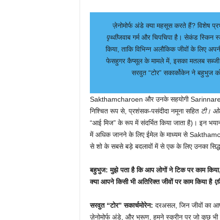
ज़ेनोमोर्फ अंडे क्या महसूस करते हैं? विशेष प्र
पृथ्वी
जवाब गर्म और चिपचिपा है। सेकंड स्किन स
किया, ताकि विभिन्न अलौकिक जीवों के लिए अपनी 
फेसहुगर कैप्सूल के मामले में, इसका मतलब सब्ज
सरवुत “टोर” सकार्कोकेन ने बहुभुज क
Sakthamcharoen और उनके सहयोगी Sarinnar
निश्चित रूप से, प्रशंसक-पसंदीदा नमूना सहित
टी। ओल
“आई मिज” के रूप में संदर्भित किया जाता है)। इन भयान
में अधिक जानने के लिए ईमेल के माध्यम से Sa
से शो के सबसे बड़े बदलावों में से एक के लिए उनका स
बहुभुज: मुझे पता है कि आप लोगों ने टिक पर काम किया, ट
क्या आपने किसी भी अतिरिक्त जीवों पर काम किया है
एल
सरवुत “टोर” सकार्चमोरेन:
दरअसल, जिन जीवों का आपने 
ज़ेनोमोर्फ अंडे, और भ्रूण, हमने स्क्रीन पर जो कुछ भ