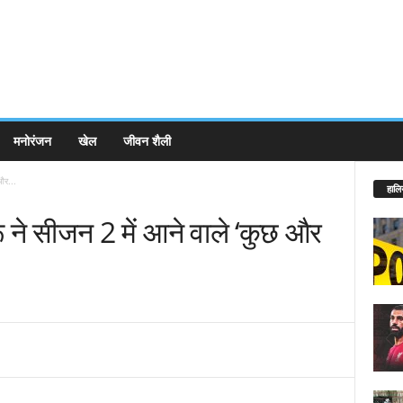
मनोरंजन
खेल
जीवन शैली
और...
हालि
्रू ने सीजन 2 में आने वाले ‘कुछ और