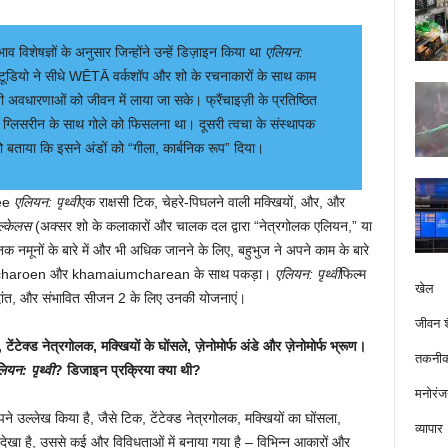
भाव विशेषज्ञों के अनुसार जिन्होंने उन्हें डिज़ाइन किया था
एलियन:
्टूडियो ने सीधे WĒTĀ वर्कशॉप और शो के रचनाकारों के साथ काम
अवधारणाओं को जीवन में लाया जा सके। फ्रैंचाइज़ी के प्रतिष्ठित
ी ग्लिसरीन के साथ गोले को फिसलना था। दूसरी त्वचा के संस्थापक
ो बताया कि इसने अंडों को “गीला, कार्बनिक रूप” दिया।
ee
एलियन: पृथ्वी
एक राक्षसी टिक, चेहरे-पिघलने वाली मक्खियों, और, और
्केलस
(अक्सर शो के कलाकारों और चालक दल द्वारा “नेत्रगोलक एलियन,” या
क नमूनों के बारे में और भी अधिक जानने के लिए, बहुभुज ने अपने काम के बारे
kthamcharoen और khamaiumcharean के साथ पकड़ा।
एलियन: पृथ्वी
फिल्म
खेल
िद्धांत, और संभावित सीजन 2 के लिए उनकी योजनाएं।
जीवन श
ेंटेक्ड नेत्रगोलक, मक्खियों के घोंसले, ज़ेनोमोर्फ अंडे और ज़ेनोमोर्फ भ्रूण।
तकनीक
ियन: पृथ्वी
? डिजाइन प्रक्रिया क्या थी?
मनोरंज
उल्लेख किया है, जैसे टिक, टेंटेक्ड नेत्रगोलक, मक्खियों का घोंसला,
व्यापार
ी देखा है, उससे कई और विविधताओं में बनाया गया है – विभिन्न आकारों और