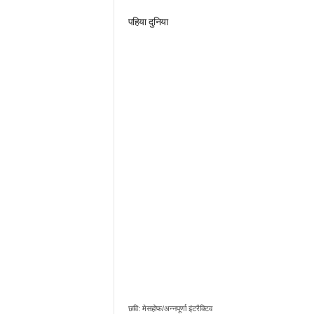
पहिया दुनिया
छवि: मेसहोफ/अन्नपूर्णा इंटरैक्टिव