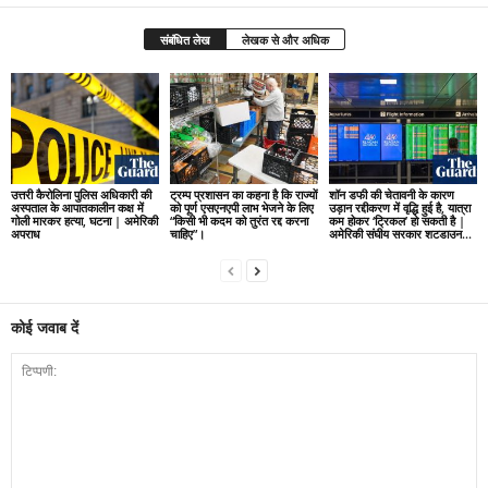
संबंधित लेख
लेखक से और अधिक
उत्तरी कैरोलिना पुलिस अधिकारी की
ट्रम्प प्रशासन का कहना है कि राज्यों
शॉन डफी की चेतावनी के कारण
अस्पताल के आपातकालीन कक्ष में
को पूर्ण एसएनएपी लाभ भेजने के लिए
उड़ान रद्दीकरण में वृद्धि हुई है, यात्रा
गोली मारकर हत्या, घटना | अमेरिकी
“किसी भी कदम को तुरंत रद्द करना
कम होकर ‘ट्रिकल’ हो सकती है |
अपराध
चाहिए”।
अमेरिकी संघीय सरकार शटडाउन...
कोई जवाब दें