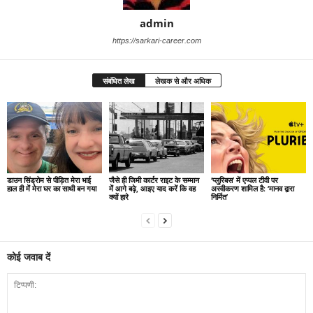
admin
https://sarkari-career.com
संबंधित लेख
लेखक से और अधिक
डाउन सिंड्रोम से पीड़ित मेरा भाई
जैसे ही जिमी कार्टर राइट के सम्मान
‘प्लुरिबस’ में एप्पल टीवी पर
हाल ही में मेरा घर का साथी बन गया
में आगे बढ़े, आइए याद करें कि वह
अस्वीकरण शामिल है: ‘मानव द्वारा
क्यों हारे
निर्मित’
कोई जवाब दें